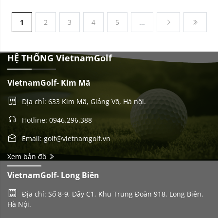
1
2
3
4
5
...
HỆ THỐNG VietnamGolf
VietnamGolf- Kim Mã
Địa chỉ: 633 Kim Mã, Giảng Võ, Hà nội.
Hotline: 0946.296.388
Email: golf@vietnamgolf.vn
Xem bản đồ
VietnamGolf- Long Biên
Địa chỉ: Số 8-9, Dãy C1, Khu Trung Đoàn 918, Long Biên,
Hà Nội.