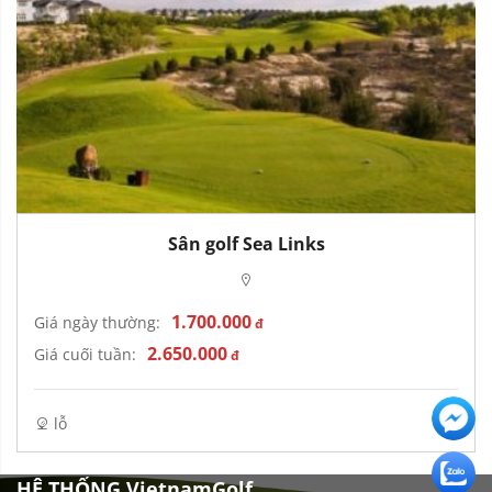
Sân golf Sea Links
1.700.000
Giá ngày thường:
đ
2.650.000
Giá cuối tuần:
đ
lỗ
HỆ THỐNG VietnamGolf