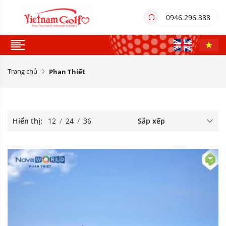
0946.296.388
Trang chủ
Phan Thiết
Hiển thị:
12
/
24
/
36
Sắp xếp