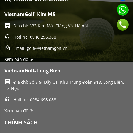
VietnamGolf- Kim Mã
Địa chỉ: 633 Kim Mã, Giảng Võ, Hà nội.
Hotline: 0946.296.388
Email: golf@vietnamgolf.vn
Xem bản đồ
VietnamGolf- Long Biên
Địa chỉ: Số 8-9, Dãy C1, Khu Trung Đoàn 918, Long Biên,
Hà Nội.
Hotline: 0934.698.088
Xem bản đồ
CHÍNH SÁCH