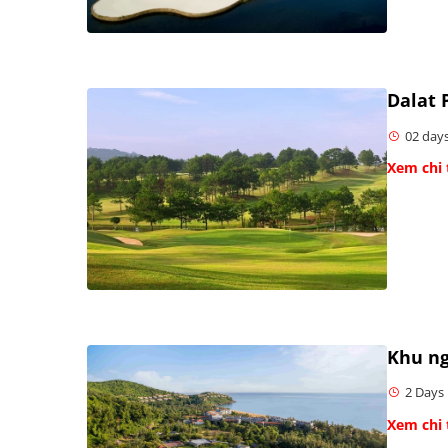
Dalat 
02 days
Xem chi 
Khu ng
2 Days 
Xem chi 