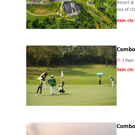
Resort &
sea of cl
Xem chi 
Combo
2 Days
Xem chi 
Combo 