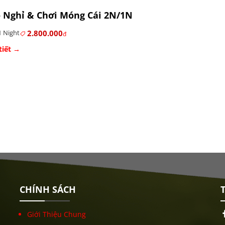
Nghỉ & Chơi Móng Cái 2N/1N
2.800.000
 Night
đ
tiết →
CHÍNH SÁCH
T
Giới Thiệu Chung