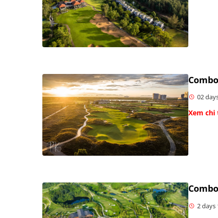
Combo 
02 days
Xem chi 
Combo 
2 days 