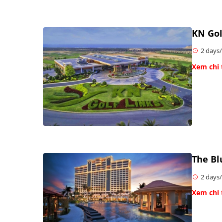
KN Gol
2 days/
Xem chi 
The Bl
2 days/
Xem chi 