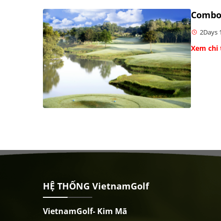
Combo 
2Days 1
Xem chi 
HỆ THỐNG VietnamGolf
VietnamGolf- Kim Mã