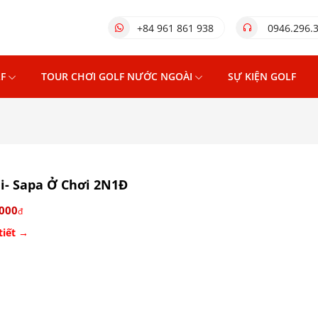
+84 961 861 938
0946.296.
F
TOUR CHƠI GOLF NƯỚC NGOÀI
SỰ KIỆN GOLF
i- Sapa Ở Chơi 2N1Đ
.000
đ
tiết →