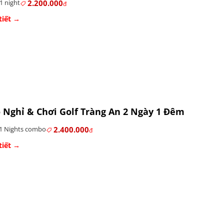
2.200.000
1 night
đ
tiết →
Nghỉ & Chơi Golf Tràng An 2 Ngày 1 Đêm
2.400.000
1 Nights combo
đ
tiết →