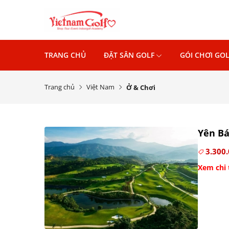
TRANG CHỦ
ĐẶT SÂN GOLF
GÓI CHƠI GOL
Trang chủ
Việt Nam
Ở & Chơi
Yên Bá
3.300
Xem chi 