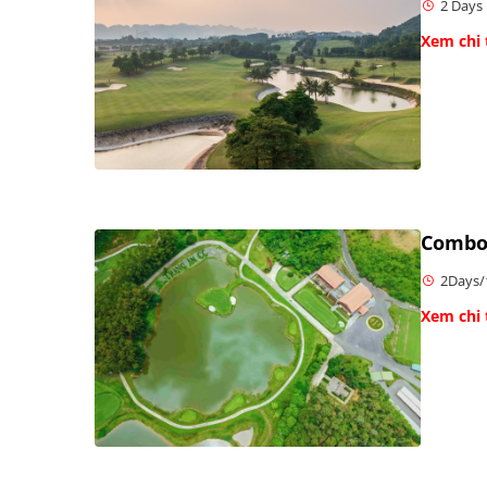
2 Days 
Xem chi 
Combo 
2Days/
Xem chi 