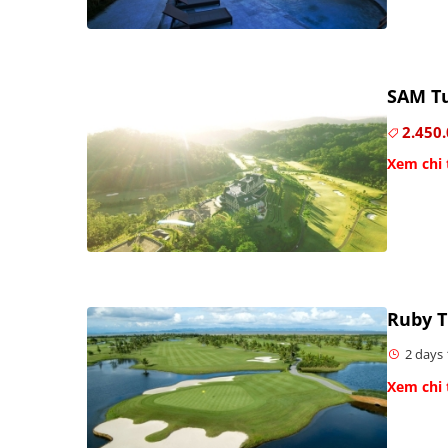
SAM Tu
2.450
Xem chi 
Ruby T
2 days 
Xem chi 