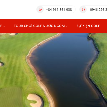
+84 961 861 938
0946.296.
F
TOUR CHƠI GOLF NƯỚC NGOÀI
SỰ KIỆN GOLF