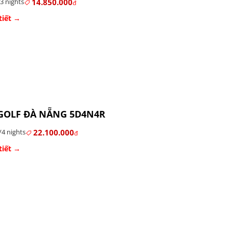
14.850.000
3 nights
đ
tiết →
GOLF ĐÀ NẴNG 5D4N4R
22.100.000
/4 nights
đ
tiết →