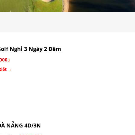
olf Nghỉ 3 Ngày 2 Đêm
.000
đ
tiết →
ĐÀ NẴNG 4D/3N