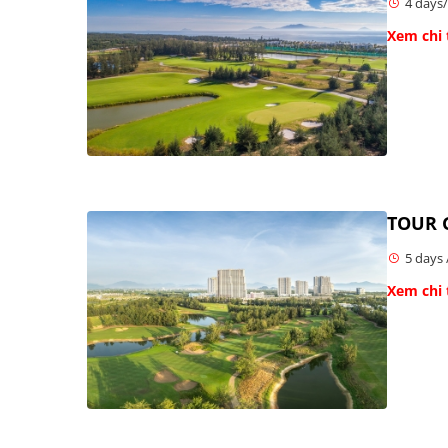
4 days/
Xem chi 
TOUR 
5 days 
Xem chi 