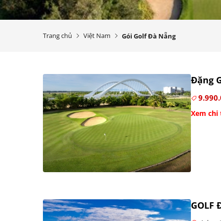
Trang chủ
Việt Nam
Gói Golf Đà Nẵng
Đặng G
9.990
Xem chi 
GOLF 