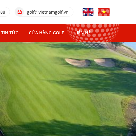
388
golf@vietnamgolf.vn
TIN TỨC
CỬA HÀNG GOLF
LIÊN HỆ