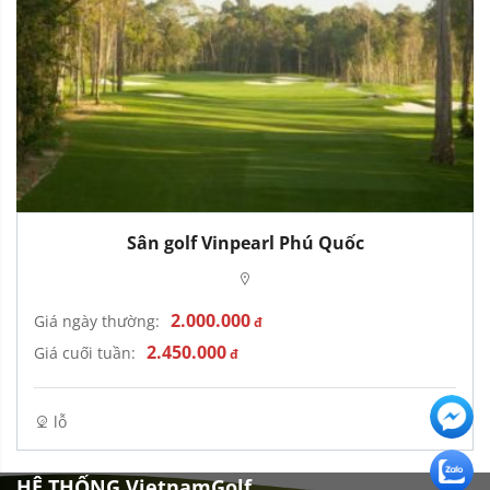
Sân golf Vinpearl Phú Quốc
2.000.000
Giá ngày thường:
đ
2.450.000
Giá cuối tuần:
đ
lỗ
HỆ THỐNG VietnamGolf