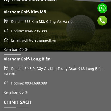
VietnamGolf- Kim Mã
Địa chỉ: 633 Kim Mã, Giảng Võ, Hà nội.
Hotline: 0946.296.388
Email: golf@vietnamgolf.vn
Xem bản đồ
VietnamGolf- Long Biên
Địa chỉ: Số 8-9, Dãy C1, Khu Trung Đoàn 918, Long Biên,
Hà Nội.
Hotline: 0934.698.088
Xem bản đồ
CHÍNH SÁCH