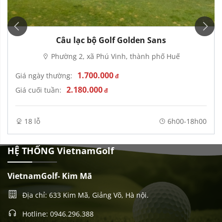
Câu lạc bộ Golf Golden Sans
Phường 2, xã Phú Vinh, thành phố Huế
1.700.000
Giá ngày thường:
đ
2.180.000
Giá cuối tuần:
đ
18 lỗ
6h00-18h00
HỆ THỐNG VietnamGolf
VietnamGolf- Kim Mã
Địa chỉ: 633 Kim Mã, Giảng Võ, Hà nội.
Hotline: 0946.296.388