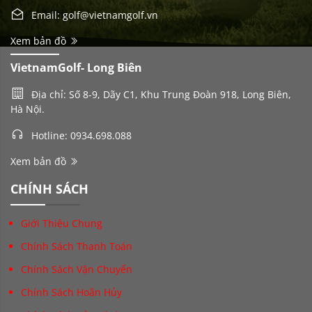
Email: golf@vietnamgolf.vn
Xem bản đồ
VietnamGolf- Long Biên
Địa chỉ: Số 8-9, Dãy C1, Khu Trung Đoàn 918, Long Biên,
Hà Nội.
Hotline: 0934.698.088
Xem bản đồ
CHÍNH SÁCH
Giới Thiệu Chung
Chính Sách Thanh Toán
Chính Sách Vận Chuyển
Chính Sách Hoãn Hủy