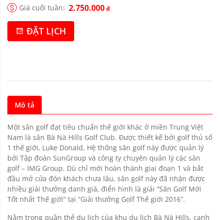
2.750.000
Giá cuối tuần:
đ
ĐẶT LỊCH
Mô tả
Một sân golf đạt tiêu chuẩn thế giới khác ở miền Trung Việt
Nam là sân Bà Nà Hills Golf Club. Được thiết kế bởi golf thủ số
1 thế giới, Luke Donald, Hệ thống sân golf này được quản lý
bởi Tập đoàn SunGroup và công ty chuyên quản lý các sân
golf – IMG Group. Dù chỉ mới hoàn thành giai đoạn 1 và bắt
đầu mở cửa đón khách chưa lâu, sân golf này đã nhận được
nhiều giải thưởng danh giá, điển hình là giải “Sân Golf Mới
Tốt nhất Thế giới” tại “Giải thưởng Golf Thế giới 2016”.
Nằm trong quần thể du lịch của khu du lịch Bà Nà Hills, cạnh